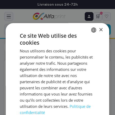
Livraison sous 24-72h
0
🛒
♡
♻ COMMANDE RÉCURRENTE
Prévoyez & économisez
×
Programmez votre prochain achat — notre équipe
Ce site Web utilise des
vous prépare un devis personnalisé
cookies
Cartouches
Canon
FRENCH
Canon 4528C001/GI-41PGBK - Cartouche d'encre noire, 6
Nous utilisons des cookies pour
000 pages
ENGLISH
RÉFÉRENCE DU PRODUIT
*
personnaliser le contenu, les publicités et
analyser notre trafic. Nous partageons
ORIGINAL
également des informations sur votre
FRÉQUENCE
*
utilisation de notre site avec nos
partenaires de publicité et d'analyse qui
peuvent les combiner avec d'autres
QUANTITÉ PAR LIVRAISON
*
informations que vous leur avez fournies
ou qu'ils ont collectées lors de votre
utilisation de leurs services.
Politique de
DATE DE PREMIÈRE LIVRAISON SOUHAITÉE
confidentialité