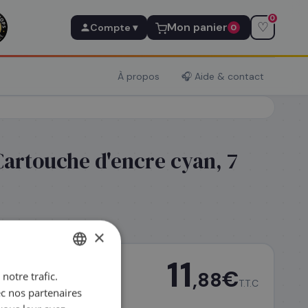
0
♡
Mon panier
Compte ▾
0
À propos
🎧 Aide & contact
Cartouche d'encre cyan, 7
×
11
€
,88
notre trafic.
FRENCH
T.T.C
ec nos partenaires
ENGLISH