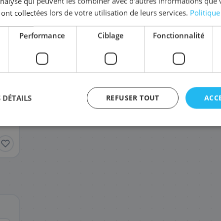
'analyse qui peuvent les combiner avec d'autres informations que 
 ont collectées lors de votre utilisation de leurs services.
Politique
Complétez la série
GI-41
Performance
Ciblage
Fonctionnalité
4544C001/GI-41M
4545C001/GI-41Y
5876C00
11
11
9
,88 €
,88 €
 DÉTAILS
REFUSER TOUT
ACC
agement