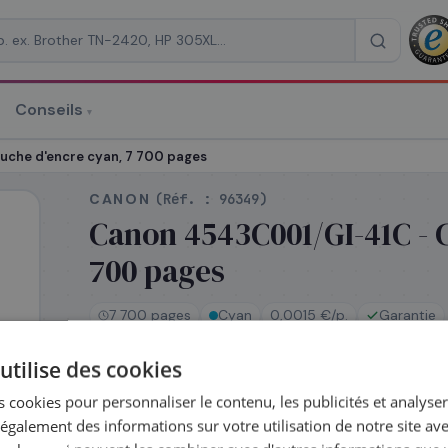
Conseils
▾
re un devis
che d'encre cyan, 7 700 pages
CANON
(Réf. :
96349
)
Canon 4543C001/GI-41C - 
700 pages
RAISON
*
7 700 pages
Cyan
0,0015 €/p.
Garantie
utilise des cookies
En stock
 cookies pour personnaliser le contenu, les publicités et analyser 
Expédié le jour même — commandez avant 14h
galement des informations sur votre utilisation de notre site av
Coût par impression :
0,0015
€