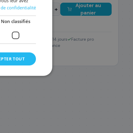
vous leur avez
Ajouter au
 de confidentialité
−
+
panier
Non classifiés
Retour 14 jours
Facture pro
1/GI-41SY
SAV France
,48 €
EPTER TOUT