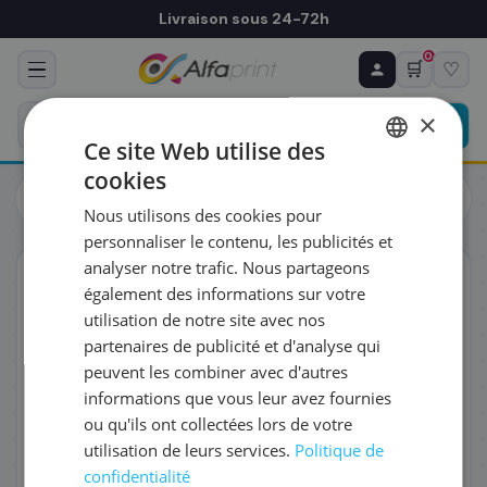
Livraison sous 24-72h
0
🛒
♡
♻ COMMANDE RÉCURRENTE
Prévoyez & économisez
×
Programmez votre prochain achat — notre équipe
Ce site Web utilise des
vous prépare un devis personnalisé
cookies
Cartouches
Canon
FRENCH
Canon 4544C001/GI-41M - Cartouche d'encre magenta, 7
Nous utilisons des cookies pour
700 pages
ENGLISH
RÉFÉRENCE DU PRODUIT
*
personnaliser le contenu, les publicités et
analyser notre trafic. Nous partageons
ORIGINAL
également des informations sur votre
FRÉQUENCE
*
utilisation de notre site avec nos
partenaires de publicité et d'analyse qui
peuvent les combiner avec d'autres
QUANTITÉ PAR LIVRAISON
*
informations que vous leur avez fournies
ou qu'ils ont collectées lors de votre
utilisation de leurs services.
Politique de
DATE DE PREMIÈRE LIVRAISON SOUHAITÉE
confidentialité