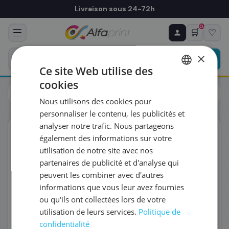
Livraison sous 24-72h
0
🛒
♡
♻ COMMANDE RÉCURRENTE
Prévoyez & économisez
×
Programmez votre prochain achat — notre équipe
Ce site Web utilise des
vous prépare un devis personnalisé
cookies
Cartouches
HP
FRENCH
HP F6U17AE/953XL - Cartouche d'encre magenta haute
Nous utilisons des cookies pour
capacité, 1 600 pages
ENGLISH
RÉFÉRENCE DU PRODUIT
*
personnaliser le contenu, les publicités et
analyser notre trafic. Nous partageons
ORIGINAL
également des informations sur votre
FRÉQUENCE
*
utilisation de notre site avec nos
partenaires de publicité et d'analyse qui
peuvent les combiner avec d'autres
QUANTITÉ PAR LIVRAISON
*
informations que vous leur avez fournies
ou qu'ils ont collectées lors de votre
utilisation de leurs services.
Politique de
DATE DE PREMIÈRE LIVRAISON SOUHAITÉE
confidentialité