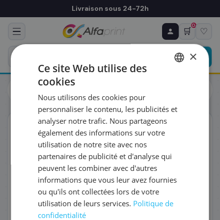
Livraison sous 24-72h
0
🛒
♡
♻ COMMANDE RÉCURRENTE
Prévoyez & économisez
×
Programmez votre prochain achat — notre équipe
Ce site Web utilise des
vous prépare un devis personnalisé
cookies
Cartouches
HP
FRENCH
HP F6U16AE/953XL - Cartouche d'encre cyan haute capacité,
Nous utilisons des cookies pour
1 600 pages
ENGLISH
RÉFÉRENCE DU PRODUIT
*
personnaliser le contenu, les publicités et
analyser notre trafic. Nous partageons
ORIGINAL
également des informations sur votre
FRÉQUENCE
*
utilisation de notre site avec nos
partenaires de publicité et d'analyse qui
peuvent les combiner avec d'autres
QUANTITÉ PAR LIVRAISON
*
informations que vous leur avez fournies
ou qu'ils ont collectées lors de votre
utilisation de leurs services.
Politique de
DATE DE PREMIÈRE LIVRAISON SOUHAITÉE
confidentialité