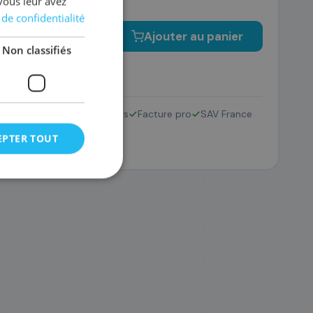
vous leur avez
 de confidentialité
−
+
Ajouter au panier
Non classifiés
3XL
Retour 14 jours
Facture pro
SAV France
€
EPTER TOUT