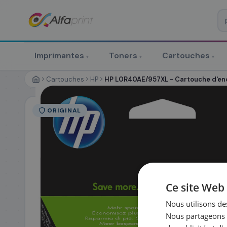
♻ COMMANDE RÉCURRENTE
Prévoyez & économisez
Imprimantes
Toners
Cartouches
▾
▾
▾
Programmez votre prochain achat — notre équipe vous prépa
personnalisé
Cartouches
HP
HP L0R40AE/957XL - Cartouche d'enc
RÉFÉRENCE DU PRODUIT
*
ORIGINAL
FRÉQUENCE
*
QUANTITÉ PAR LIV
DATE DE PREMIÈRE LIVRAISON SOUHAITÉE
Ce site Web 
Nous utilisons des
Nous partageons é
PRÉNOM
*
NOM
*