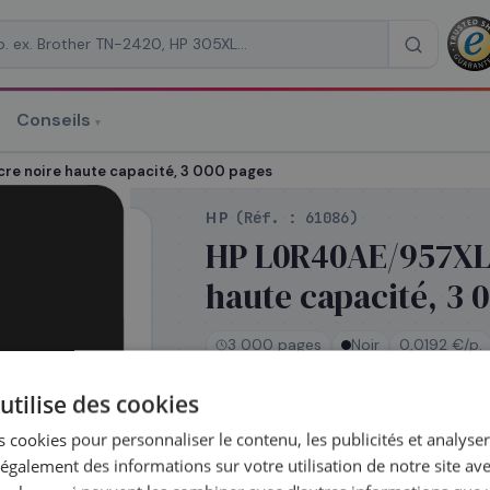
Conseils
▾
re un devis
re noire haute capacité, 3 000 pages
HP
(Réf. :
61086
)
HP L0R40AE/957XL 
haute capacité, 3 
RAISON
*
3 000 pages
Noir
0,0192 €/p.
utilise des cookies
En rupture de stock
 cookies pour personnaliser le contenu, les publicités et analyser 
Réapprovisionnement — délai conf
galement des informations sur votre utilisation de notre site av
après votre commande