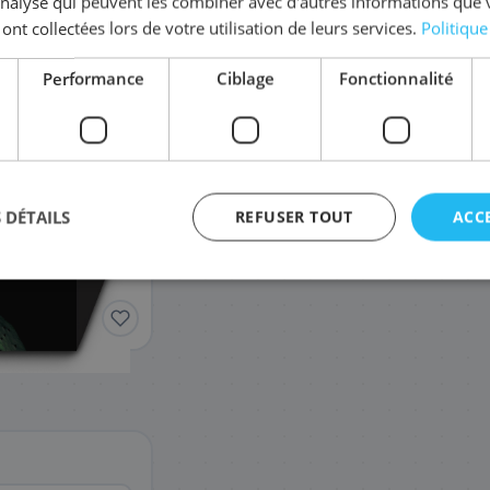
'analyse qui peuvent les combiner avec d'autres informations que 
Coût par impression :
0,0192
€
 ont collectées lors de votre utilisation de leurs services.
Politique
Complétez la série
957XL
Performance
Ciblage
Fonctionnalité
6ZC69AE/953
M0H91A/95
Pack
105
405
,48 €
,48 
 DÉTAILS
REFUSER TOUT
ACC
agement