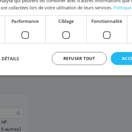
'analyse qui peuvent les combiner avec d'autres informations que 
 ont collectées lors de votre utilisation de leurs services.
Politique
Performance
Ciblage
Fonctionnalité
CZ135A/711
CZ131A/711
CZ
82
40
,68 €
,68 €
 DÉTAILS
REFUSER TOUT
ACC
agement
, HP
 5 autres)