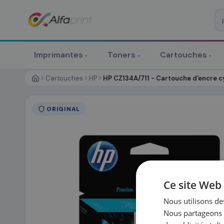
♻ COMMANDE RÉCURRENTE
Prévoyez & économisez
Imprimantes
Toners
Cartouches
▾
▾
▾
Programmez votre prochain achat — notre équipe vous prépa
personnalisé
Cartouches
HP
HP CZ134A/711 - Cartouche d'encre 
RÉFÉRENCE DU PRODUIT
*
ORIGINAL
FRÉQUENCE
*
QUANTITÉ PAR LIV
DATE DE PREMIÈRE LIVRAISON SOUHAITÉE
Ce site Web 
Nous utilisons des
Nous partageons é
PRÉNOM
*
NOM
*