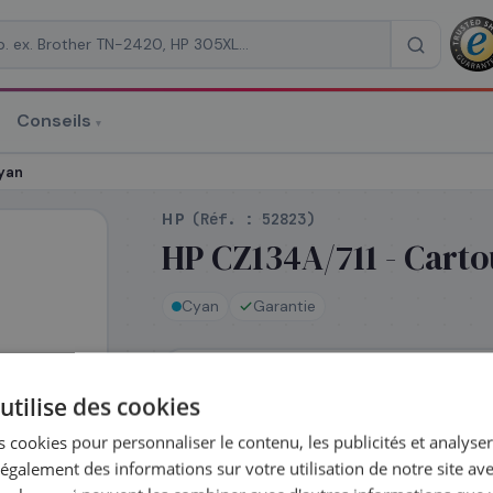
Conseils
▾
re un devis
cyan
HP
(Réf. :
52823
)
HP CZ134A/711 - Cart
Cyan
Garantie
RAISON
*
En stock
utilise des cookies
Expédié le jour même — commandez av
 cookies pour personnaliser le contenu, les publicités et analyser 
galement des informations sur votre utilisation de notre site av
Complétez la série
711