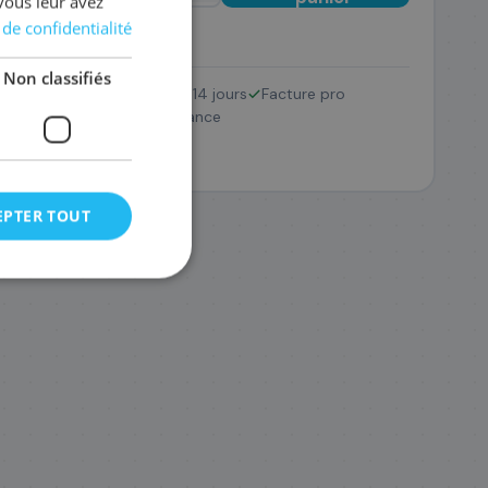
vous leur avez
 de confidentialité
Non classifiés
Retour 14 jours
Facture pro
136A/711
C1Q10A/711
SAV France
73
278
,08 €
,28 €
EPTER TOUT