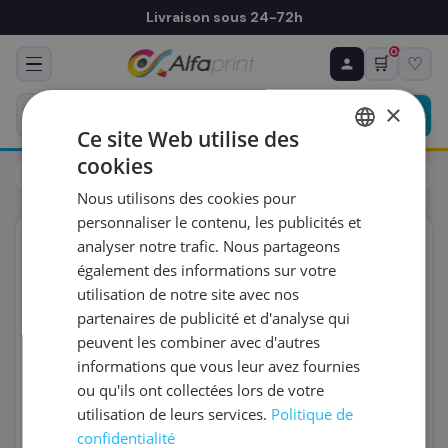
Livraison sous 24-72h
0
🛒
♡
♻ COMMANDE RÉCURRENTE
Prévoyez & économisez
×
Programmez votre prochain achat — notre équipe
Ce site Web utilise des
vous prépare un devis personnalisé
cookies
Cartouches
HP
FRENCH
HP CZ133A/711 - Cartouche d'encre noire
Nous utilisons des cookies pour
ENGLISH
RÉFÉRENCE DU PRODUIT
*
personnaliser le contenu, les publicités et
ORIGINAL
analyser notre trafic. Nous partageons
également des informations sur votre
FRÉQUENCE
*
utilisation de notre site avec nos
partenaires de publicité et d'analyse qui
peuvent les combiner avec d'autres
QUANTITÉ PAR LIVRAISON
*
informations que vous leur avez fournies
ou qu'ils ont collectées lors de votre
utilisation de leurs services.
Politique de
DATE DE PREMIÈRE LIVRAISON SOUHAITÉE
confidentialité