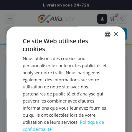
Livraison sous 24-72h
0
🛒
♡
♻ COMMANDE RÉCURRENTE
Prévoyez & économisez
×
Programmez votre prochain achat — notre équipe
Ce site Web utilise des
vous prépare un devis personnalisé
cookies
Cartouches
HP
FRENCH
HP CZ132A/711 - Cartouche d'encre jaune
Nous utilisons des cookies pour
ENGLISH
RÉFÉRENCE DU PRODUIT
*
personnaliser le contenu, les publicités et
ORIGINAL
analyser notre trafic. Nous partageons
également des informations sur votre
FRÉQUENCE
*
utilisation de notre site avec nos
partenaires de publicité et d'analyse qui
peuvent les combiner avec d'autres
QUANTITÉ PAR LIVRAISON
*
informations que vous leur avez fournies
ou qu'ils ont collectées lors de votre
utilisation de leurs services.
Politique de
DATE DE PREMIÈRE LIVRAISON SOUHAITÉE
confidentialité