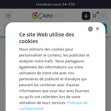
Livraison sous 24-72h
0
🛒
♡
♻ COMMANDE RÉCURRENTE
Prévoyez & économisez
×
Programmez votre prochain achat — notre équipe
Ce site Web utilise des
vous prépare un devis personnalisé
cookies
Cartouches
HP
FRENCH
HP 3JA24AE/963 - Cartouche d'encre magenta, 700 pages
Nous utilisons des cookies pour
ENGLISH
RÉFÉRENCE DU PRODUIT
*
personnaliser le contenu, les publicités et
ORIGINAL
analyser notre trafic. Nous partageons
également des informations sur votre
FRÉQUENCE
*
utilisation de notre site avec nos
partenaires de publicité et d'analyse qui
peuvent les combiner avec d'autres
QUANTITÉ PAR LIVRAISON
*
informations que vous leur avez fournies
ou qu'ils ont collectées lors de votre
utilisation de leurs services.
Politique de
DATE DE PREMIÈRE LIVRAISON SOUHAITÉE
confidentialité