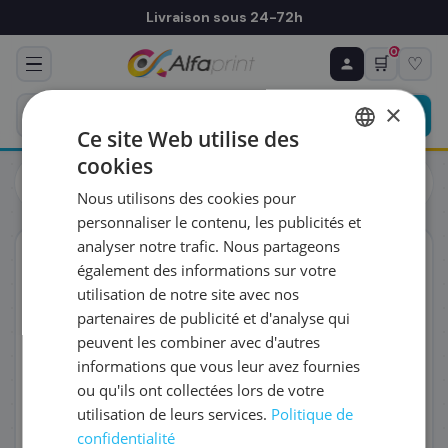
Livraison sous 24-72h
0
🛒
♡
♻ COMMANDE RÉCURRENTE
Prévoyez & économisez
×
Programmez votre prochain achat — notre équipe
Ce site Web utilise des
vous prépare un devis personnalisé
cookies
Cartouches
HP
FRENCH
HP 3JA30AE/963XL - Cartouche d'encre noire haute
Nous utilisons des cookies pour
capacité, 2 000 pages
ENGLISH
RÉFÉRENCE DU PRODUIT
*
personnaliser le contenu, les publicités et
analyser notre trafic. Nous partageons
ORIGINAL
également des informations sur votre
FRÉQUENCE
*
utilisation de notre site avec nos
partenaires de publicité et d'analyse qui
peuvent les combiner avec d'autres
QUANTITÉ PAR LIVRAISON
*
informations que vous leur avez fournies
ou qu'ils ont collectées lors de votre
utilisation de leurs services.
Politique de
DATE DE PREMIÈRE LIVRAISON SOUHAITÉE
confidentialité