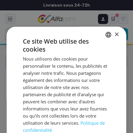
Livraison sous 24-72h
0
🛒
♡
♻ COMMANDE RÉCURRENTE
Prévoyez & économisez
×
Programmez votre prochain achat — notre équipe
Ce site Web utilise des
vous prépare un devis personnalisé
cookies
Toners
Brother
FRENCH
Brother TN-3512 - Toner noir, 12 000 pages
Nous utilisons des cookies pour
ENGLISH
RÉFÉRENCE DU PRODUIT
*
personnaliser le contenu, les publicités et
ORIGINAL
analyser notre trafic. Nous partageons
également des informations sur votre
FRÉQUENCE
*
utilisation de notre site avec nos
partenaires de publicité et d'analyse qui
peuvent les combiner avec d'autres
QUANTITÉ PAR LIVRAISON
*
informations que vous leur avez fournies
ou qu'ils ont collectées lors de votre
utilisation de leurs services.
Politique de
DATE DE PREMIÈRE LIVRAISON SOUHAITÉE
confidentialité