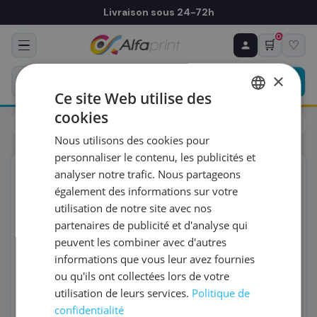
Livraison sous 24-72h
0
🛒
♡
♻ COMMANDE RÉCURRENTE
Prévoyez & économisez
×
Programmez votre prochain achat — notre équipe
Ce site Web utilise des
vous prépare un devis personnalisé
cookies
Toners
Brother
FRENCH
Brother DR-3400 - Tambour, 50 000 pages
Nous utilisons des cookies pour
ENGLISH
RÉFÉRENCE DU PRODUIT
*
personnaliser le contenu, les publicités et
ORIGINAL
analyser notre trafic. Nous partageons
également des informations sur votre
FRÉQUENCE
*
utilisation de notre site avec nos
partenaires de publicité et d'analyse qui
peuvent les combiner avec d'autres
QUANTITÉ PAR LIVRAISON
*
informations que vous leur avez fournies
ou qu'ils ont collectées lors de votre
utilisation de leurs services.
Politique de
DATE DE PREMIÈRE LIVRAISON SOUHAITÉE
confidentialité