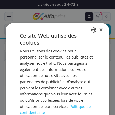
Livraison sous 24-72h
0
🛒
♡
♻ COMMANDE RÉCURRENTE
Prévoyez & économisez
×
Programmez votre prochain achat — notre équipe
Ce site Web utilise des
vous prépare un devis personnalisé
cookies
Toutes les imprimantes
Laser
FRENCH
Brother HL-L3220CWE Imprimante laser couleur
Nous utilisons des cookies pour
(HLL3220CWERE1)
ENGLISH
RÉFÉRENCE DU PRODUIT
*
personnaliser le contenu, les publicités et
analyser notre trafic. Nous partageons
Éco-certifié
également des informations sur votre
FRÉQUENCE
*
utilisation de notre site avec nos
partenaires de publicité et d'analyse qui
peuvent les combiner avec d'autres
QUANTITÉ PAR LIVRAISON
*
informations que vous leur avez fournies
ou qu'ils ont collectées lors de votre
utilisation de leurs services.
Politique de
DATE DE PREMIÈRE LIVRAISON SOUHAITÉE
confidentialité