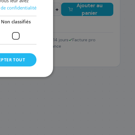
vous leur avez
Ajouter au
 de confidentialité
−
+
panier
Non classifiés
Retour 14 jours
Facture pro
TN-248VAL
Pack
SAV France
182
,28 €
EPTER TOUT