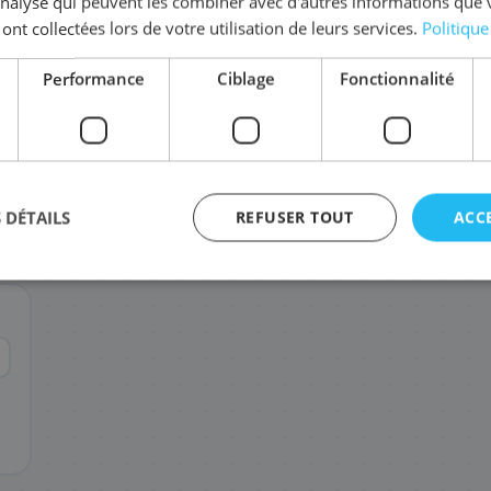
'analyse qui peuvent les combiner avec d'autres informations que 
 ont collectées lors de votre utilisation de leurs services.
Politique
Complétez la série
TN-248 XL
Performance
Ciblage
Fonctionnalité
TN-248XLY
TN-248XLC
TN-248XLBK
99
99
85
,48 €
,48 €
,08 €
 DÉTAILS
REFUSER TOUT
ACC
agement