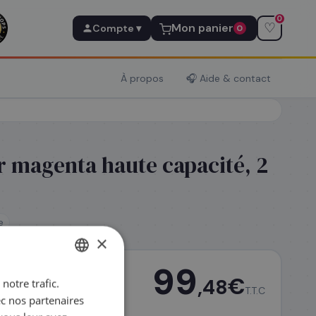
0
♡
Mon panier
Compte ▾
0
À propos
🎧 Aide & contact
 magenta haute capacité, 2
e
×
99
€
,48
notre trafic.
FRENCH
T.T.C
ec nos partenaires
ENGLISH