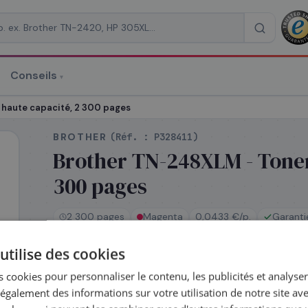
Conseils
▾
re un devis
haute capacité, 2 300 pages
BROTHER
(Réf. :
P328411
)
Brother TN-248XLM - Toner
300 pages
RAISON
*
2 300 pages
Magenta
0,0433 €/p.
Garanti
utilise des cookies
En stock
 cookies pour personnaliser le contenu, les publicités et analyser 
Expédié le jour même — commandez avant 14h
galement des informations sur votre utilisation de notre site av
Coût par impression :
0,0433
€