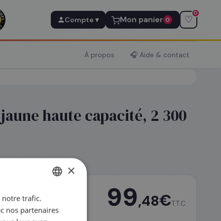
0
♡
Mon panier
Compte ▾
0
À propos
🎧 Aide & contact
jaune haute capacité, 2 300
×
99
€
,48
notre trafic.
FRENCH
T.T.C
ec nos partenaires
ENGLISH