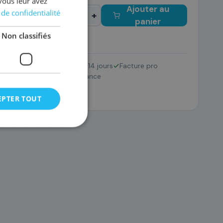
vous leur avez
Ajouter au
 de confidentialité
−
+
panier
Non classifiés
Retour 14 jours
Facture pro
TN-248VAL
Pack
SAV France
182
,28 €
EPTER TOUT