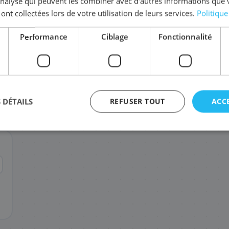
'analyse qui peuvent les combiner avec d'autres informations que 
 ont collectées lors de votre utilisation de leurs services.
Politique
Complétez la série
TN-248 XL
Performance
Ciblage
Fonctionnalité
TN-248XLM
TN-248XLC
TN-248XLBK
99
99
85
,48 €
,48 €
,08 €
 DÉTAILS
REFUSER TOUT
ACC
agement