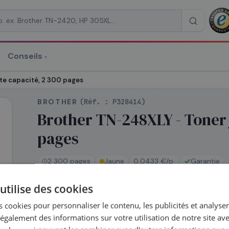
Conseils
▾
re un devis
te capacité, 2 300 pages
BROTHER
(Réf. :
P328414
)
Brother TN-248XLY - Toner 
pages
RAISON
*
2 300 pages
Jaune
0,0433 €/p.
Garantie
utilise des cookies
En stock
 cookies pour personnaliser le contenu, les publicités et analyser 
Expédié le jour même — commandez avant 14h
galement des informations sur votre utilisation de notre site av
Coût par impression :
0,0433
€