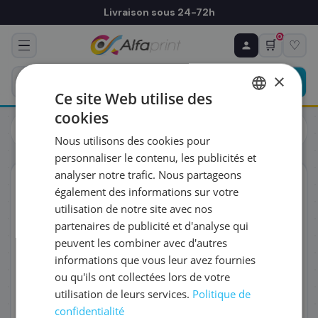
Livraison sous 24-72h
0
🛒
♡
♻ COMMANDE RÉCURRENTE
Prévoyez & économisez
×
Programmez votre prochain achat — notre équipe
Ce site Web utilise des
vous prépare un devis personnalisé
cookies
Toners
Brother
FRENCH
Brother TN-247BKTWIN - Toner noir haute capacité, 2 x 3
Nous utilisons des cookies pour
000 pages
ENGLISH
RÉFÉRENCE DU PRODUIT
*
personnaliser le contenu, les publicités et
analyser notre trafic. Nous partageons
ORIGINAL
également des informations sur votre
FRÉQUENCE
*
utilisation de notre site avec nos
partenaires de publicité et d'analyse qui
peuvent les combiner avec d'autres
QUANTITÉ PAR LIVRAISON
*
informations que vous leur avez fournies
ou qu'ils ont collectées lors de votre
utilisation de leurs services.
Politique de
DATE DE PREMIÈRE LIVRAISON SOUHAITÉE
confidentialité