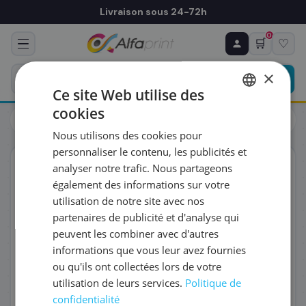
Livraison sous 24-72h
0
🛒
♡
♻ COMMANDE RÉCURRENTE
Prévoyez & économisez
×
Programmez votre prochain achat — notre équipe
Ce site Web utilise des
vous prépare un devis personnalisé
cookies
Toners
Brother
FRENCH
Brother DR-243CL - Tambour, 4 x 18 000 pages
Nous utilisons des cookies pour
ENGLISH
RÉFÉRENCE DU PRODUIT
*
personnaliser le contenu, les publicités et
ORIGINAL
analyser notre trafic. Nous partageons
également des informations sur votre
FRÉQUENCE
*
utilisation de notre site avec nos
partenaires de publicité et d'analyse qui
peuvent les combiner avec d'autres
QUANTITÉ PAR LIVRAISON
*
informations que vous leur avez fournies
ou qu'ils ont collectées lors de votre
utilisation de leurs services.
Politique de
DATE DE PREMIÈRE LIVRAISON SOUHAITÉE
confidentialité