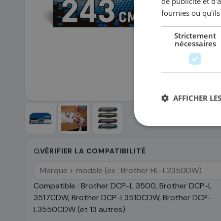
de publicité et d
fournies ou qu'ils
EMAIL PROFESSIONNEL
*
TÉLÉPHONE
*
Strictement
nécessaires
SOCIÉTÉ
AFFICHER LES
PRÉCISEZ VOS BESOINS (OPTIONNEL)
VÉRIFIER LA COMPATIBILITÉ
Envoyer ma demande de devis
Compatible : Brother DCP-L 3500, Brother DCP-L
Annulable à tout moment
Réponse sous 24h
Sans eng
3517CDW, Brother DCP-L3510CDW, Brother DCP-
Données sécurisées
L3550CDW (et 13 autres)