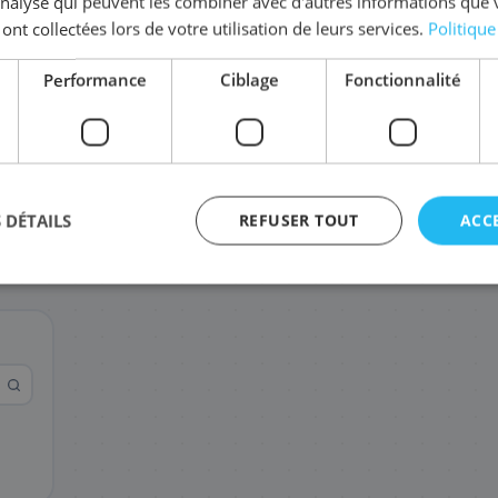
'analyse qui peuvent les combiner avec d'autres informations que 
 ont collectées lors de votre utilisation de leurs services.
Politique
Complétez la série
TN-243
Performance
Ciblage
Fonctionnalité
TN-243M
TN-243Y
TN-243C
63
67
63
,48 €
,08 €
,48 €
 DÉTAILS
REFUSER TOUT
ACC
agement