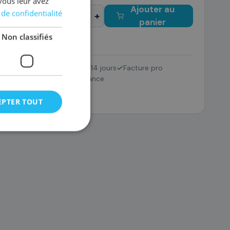
vous leur avez
Ajouter au
 de confidentialité
−
+
panier
Non classifiés
Retour 14 jours
Facture pro
TN-247BKTWIN
TWIN
SAV France
164
,28 €
EPTER TOUT