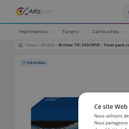
♻ COMMANDE RÉCURRENTE
Prévoyez & économisez
Imprimantes
Toners
Cartouches
▾
▾
▾
Programmez votre prochain achat — notre équipe vous prépa
personnalisé
Toners
Brother
Brother TN-243CMYK - Toner pack cou
RÉFÉRENCE DU PRODUIT
*
ORIGINAL
FRÉQUENCE
*
QUANTITÉ PAR LIV
DATE DE PREMIÈRE LIVRAISON SOUHAITÉE
Ce site Web 
Nous utilisons des
Nous partageons é
PRÉNOM
*
NOM
*