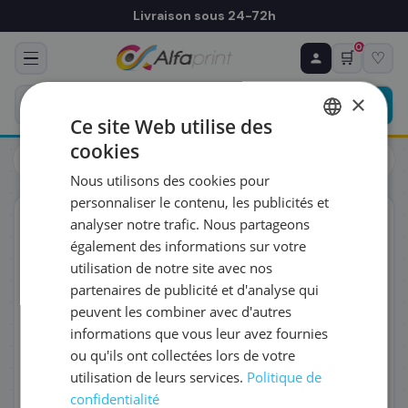
Livraison sous 24-72h
0
🛒
♡
♻ COMMANDE RÉCURRENTE
Prévoyez & économisez
×
Programmez votre prochain achat — notre équipe
Ce site Web utilise des
vous prépare un devis personnalisé
cookies
Toners
Brother
FRENCH
Brother TN-247C - Toner cyan haute capacité, 2 300 pages
Nous utilisons des cookies pour
ENGLISH
RÉFÉRENCE DU PRODUIT
*
personnaliser le contenu, les publicités et
ORIGINAL
analyser notre trafic. Nous partageons
également des informations sur votre
FRÉQUENCE
*
utilisation de notre site avec nos
partenaires de publicité et d'analyse qui
peuvent les combiner avec d'autres
QUANTITÉ PAR LIVRAISON
*
informations que vous leur avez fournies
ou qu'ils ont collectées lors de votre
utilisation de leurs services.
Politique de
DATE DE PREMIÈRE LIVRAISON SOUHAITÉE
confidentialité