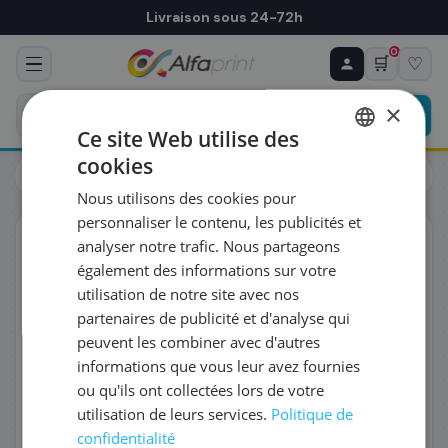
Livraison sous 24-72h
0
🛒
♡
♻ COMMANDE RÉCURRENTE
Prévoyez & économisez
×
Programmez votre prochain achat — notre équipe
Ce site Web utilise des
vous prépare un devis personnalisé
cookies
Toners
Brother
FRENCH
Brother LC-3259XLCP - Cartouche d'encre cyan
Nous utilisons des cookies pour
ENGLISH
RÉFÉRENCE DU PRODUIT
*
personnaliser le contenu, les publicités et
ORIGINAL
analyser notre trafic. Nous partageons
également des informations sur votre
FRÉQUENCE
*
utilisation de notre site avec nos
partenaires de publicité et d'analyse qui
peuvent les combiner avec d'autres
QUANTITÉ PAR LIVRAISON
*
informations que vous leur avez fournies
ou qu'ils ont collectées lors de votre
utilisation de leurs services.
Politique de
DATE DE PREMIÈRE LIVRAISON SOUHAITÉE
confidentialité