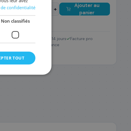
vous leur avez
Ajouter au
 de confidentialité
−
+
panier
Non classifiés
Retour 14 jours
Facture pro
002/054H
SAV France
5
,08 €
EPTER TOUT