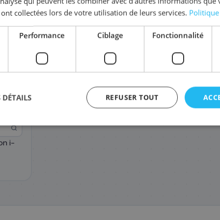
'analyse qui peuvent les combiner avec d'autres informations que 
 ont collectées lors de votre utilisation de leurs services.
Politique
Complétez la série
054H
Performance
Ciblage
Fonctionnalité
3026C002/054H
3025C002/054H
3027C
93
93
8
,48 €
,48 €
 DÉTAILS
REFUSER TOUT
ACC
n i-
agement