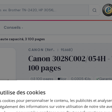
Conseils
▾
re un devis
aute capacité, 3 100 pages
CANON
(Réf. :
91668
)
Canon 3028C002/054H - T
100 pages
RAISON
*
3 100 pages
Noir
0,0305 €/p.
Garanti
utilise des cookies
En stock
 cookies pour personnaliser le contenu, les publicités et analyser 
Expédié le jour même — commandez avant 1
galement des informations sur votre utilisation de notre site av
Coût par impression :
0,0305
€