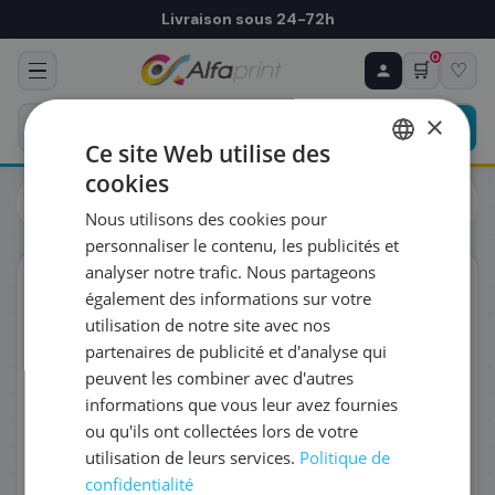
Livraison sous 24-72h
0
🛒
♡
♻ COMMANDE RÉCURRENTE
Prévoyez & économisez
×
Programmez votre prochain achat — notre équipe
Ce site Web utilise des
vous prépare un devis personnalisé
cookies
Toners
Canon
FRENCH
Canon 3027C002/054H - Toner cyan haute capacité, 2 300
Nous utilisons des cookies pour
pages
ENGLISH
RÉFÉRENCE DU PRODUIT
*
personnaliser le contenu, les publicités et
analyser notre trafic. Nous partageons
ORIGINAL
également des informations sur votre
FRÉQUENCE
*
utilisation de notre site avec nos
partenaires de publicité et d'analyse qui
peuvent les combiner avec d'autres
QUANTITÉ PAR LIVRAISON
*
informations que vous leur avez fournies
ou qu'ils ont collectées lors de votre
utilisation de leurs services.
Politique de
DATE DE PREMIÈRE LIVRAISON SOUHAITÉE
confidentialité