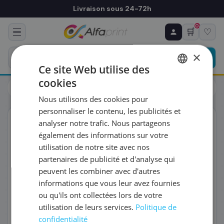
Livraison sous 24-72h
0
🛒
♡
♻ COMMANDE RÉCURRENTE
Prévoyez & économisez
×
Programmez votre prochain achat — notre équipe
Ce site Web utilise des
vous prépare un devis personnalisé
cookies
Toners
Canon
FRENCH
Canon 0942C002/WT-B1 - Bac récupérateur
Nous utilisons des cookies pour
ENGLISH
RÉFÉRENCE DU PRODUIT
*
personnaliser le contenu, les publicités et
ORIGINAL
analyser notre trafic. Nous partageons
également des informations sur votre
FRÉQUENCE
*
utilisation de notre site avec nos
partenaires de publicité et d'analyse qui
peuvent les combiner avec d'autres
QUANTITÉ PAR LIVRAISON
*
informations que vous leur avez fournies
ou qu'ils ont collectées lors de votre
utilisation de leurs services.
Politique de
DATE DE PREMIÈRE LIVRAISON SOUHAITÉE
confidentialité