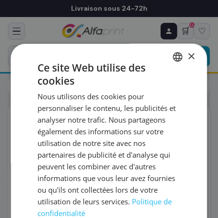
Livraison sous 24-72h
0
🛒
♡
♻ COMMANDE RÉCURRENTE
Prévoyez & économisez
×
Programmez votre prochain achat — notre équipe
Ce site Web utilise des
vous prépare un devis personnalisé
cookies
Toners
Canon
FRENCH
Canon 4937C001/064 - Toner noir, 6 000 pages
Nous utilisons des cookies pour
ENGLISH
RÉFÉRENCE DU PRODUIT
*
personnaliser le contenu, les publicités et
ORIGINAL
analyser notre trafic. Nous partageons
également des informations sur votre
FRÉQUENCE
*
utilisation de notre site avec nos
partenaires de publicité et d'analyse qui
peuvent les combiner avec d'autres
QUANTITÉ PAR LIVRAISON
*
informations que vous leur avez fournies
ou qu'ils ont collectées lors de votre
utilisation de leurs services.
Politique de
DATE DE PREMIÈRE LIVRAISON SOUHAITÉE
confidentialité