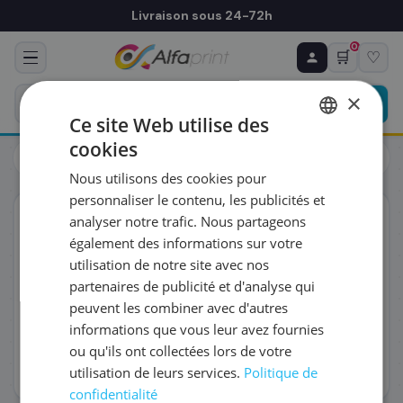
Livraison sous 24-72h
0
🛒
♡
♻ COMMANDE RÉCURRENTE
Prévoyez & économisez
×
Programmez votre prochain achat — notre équipe
Ce site Web utilise des
vous prépare un devis personnalisé
cookies
Toners
Canon
FRENCH
Canon 4933C001/064 - Toner magenta, 5 000 pages
Nous utilisons des cookies pour
ENGLISH
RÉFÉRENCE DU PRODUIT
*
personnaliser le contenu, les publicités et
ORIGINAL
analyser notre trafic. Nous partageons
également des informations sur votre
FRÉQUENCE
*
utilisation de notre site avec nos
partenaires de publicité et d'analyse qui
peuvent les combiner avec d'autres
QUANTITÉ PAR LIVRAISON
*
informations que vous leur avez fournies
ou qu'ils ont collectées lors de votre
utilisation de leurs services.
Politique de
DATE DE PREMIÈRE LIVRAISON SOUHAITÉE
confidentialité