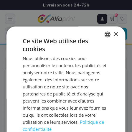
Livraison sous 24-72h
0
🛒
♡
♻ COMMANDE RÉCURRENTE
Prévoyez & économisez
×
Programmez votre prochain achat — notre équipe
Ce site Web utilise des
vous prépare un devis personnalisé
cookies
Toners
Canon
FRENCH
Canon 6292C001/GI-55BK - Cartouche d'encre noire, 3 000
Nous utilisons des cookies pour
pages
ENGLISH
RÉFÉRENCE DU PRODUIT
*
personnaliser le contenu, les publicités et
analyser notre trafic. Nous partageons
ORIGINAL
également des informations sur votre
FRÉQUENCE
*
utilisation de notre site avec nos
partenaires de publicité et d'analyse qui
peuvent les combiner avec d'autres
QUANTITÉ PAR LIVRAISON
*
informations que vous leur avez fournies
ou qu'ils ont collectées lors de votre
utilisation de leurs services.
Politique de
DATE DE PREMIÈRE LIVRAISON SOUHAITÉE
confidentialité