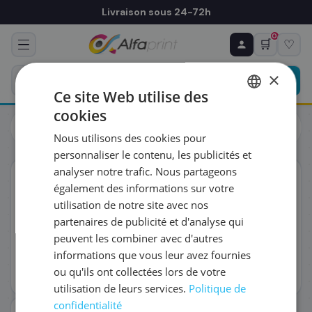
Livraison sous 24-72h
0
🛒
♡
♻ COMMANDE RÉCURRENTE
Prévoyez & économisez
×
Programmez votre prochain achat — notre équipe
Ce site Web utilise des
vous prépare un devis personnalisé
cookies
Toners
Canon
FRENCH
Canon 6289C001/GI-55C - Cartouche d'encre cyan, 3 000
Nous utilisons des cookies pour
pages
ENGLISH
RÉFÉRENCE DU PRODUIT
*
personnaliser le contenu, les publicités et
analyser notre trafic. Nous partageons
ORIGINAL
également des informations sur votre
FRÉQUENCE
*
utilisation de notre site avec nos
partenaires de publicité et d'analyse qui
peuvent les combiner avec d'autres
QUANTITÉ PAR LIVRAISON
*
informations que vous leur avez fournies
ou qu'ils ont collectées lors de votre
utilisation de leurs services.
Politique de
DATE DE PREMIÈRE LIVRAISON SOUHAITÉE
confidentialité