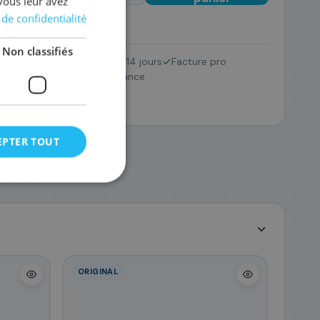
vous leur avez
 de confidentialité
Non classifiés
Retour 14 jours
Facture pro
5C002/075
SAV France
77
,88 €
EPTER TOUT
ORIGINAL