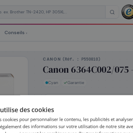
Conseils
▾
re un devis
CANON
(Réf. :
P550810
)
Canon 6364C002/075 -
Cyan
Garantie
RAISON
*
En stock
utilise des cookies
Expédié le jour même — commandez av
 cookies pour personnaliser le contenu, les publicités et analyser 
galement des informations sur votre utilisation de notre site av
Complétez la série
075