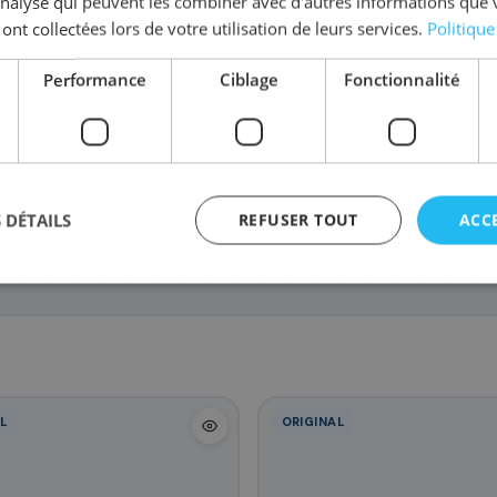
'analyse qui peuvent les combiner avec d'autres informations que 
 ont collectées lors de votre utilisation de leurs services.
Politique
Performance
Ciblage
Fonctionnalité
6363C002/075
6362C002/075
636
88
88
,68 €
,68 €
NSYS LBP-
NSYS
 DÉTAILS
REFUSER TOUT
ACC
L
ORIGINAL
agement