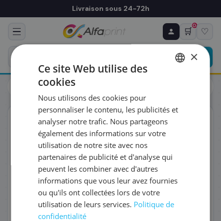
Livraison sous 24-72h
0
🛒
♡
♻ COMMANDE RÉCURRENTE
Prévoyez & économisez
×
Programmez votre prochain achat — notre équipe
Ce site Web utilise des
vous prépare un devis personnalisé
cookies
Toners
HP
FRENCH
HP CF303A/827A - Toner magenta, 32 000 pages
Nous utilisons des cookies pour
ENGLISH
RÉFÉRENCE DU PRODUIT
*
personnaliser le contenu, les publicités et
ORIGINAL
analyser notre trafic. Nous partageons
également des informations sur votre
FRÉQUENCE
*
utilisation de notre site avec nos
partenaires de publicité et d'analyse qui
peuvent les combiner avec d'autres
QUANTITÉ PAR LIVRAISON
*
informations que vous leur avez fournies
ou qu'ils ont collectées lors de votre
utilisation de leurs services.
Politique de
DATE DE PREMIÈRE LIVRAISON SOUHAITÉE
confidentialité