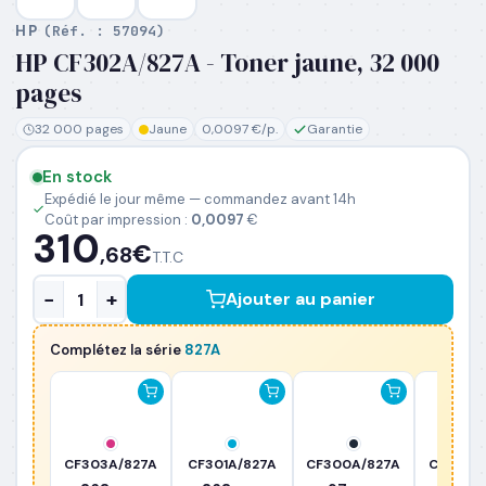
HP
(Réf. :
57094
)
HP CF302A/827A - Toner jaune, 32 000
PRÉNOM
*
pages
32 000 pages
Jaune
0,0097 €/p.
Garantie
NOM
*
En stock
Expédié le jour même — commandez avant 14h
Coût par impression :
0,0097
€
EMAIL PROFESSIONNEL
*
310
€
,68
T.T.C
−
+
Ajouter au panier
TÉLÉPHONE
*
Complétez la série
827A
SOCIÉTÉ
PRÉCISEZ VOS BESOINS (OPTIONNEL)
CF303A/827A
CF301A/827A
CF300A/827A
CF365A