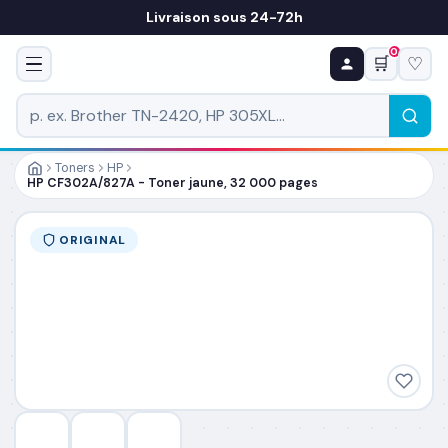
Livraison sous 24-72h
0
🛒
♡
♻ COMMANDE RÉCURRENTE
Prévoyez & économisez
Programmez votre prochain achat — notre équipe
vous prépare un devis personnalisé
Toners
HP
HP CF302A/827A - Toner jaune, 32 000 pages
RÉFÉRENCE DU PRODUIT
*
ORIGINAL
FRÉQUENCE
*
QUANTITÉ PAR LIVRAISON
*
DATE DE PREMIÈRE LIVRAISON SOUHAITÉE