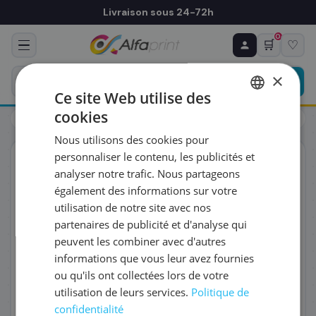
Livraison sous 24-72h
0
🛒
♡
♻ COMMANDE RÉCURRENTE
Prévoyez & économisez
×
Programmez votre prochain achat — notre équipe
Ce site Web utilise des
vous prépare un devis personnalisé
cookies
Toners
HP
HP CF364A/828A - Tambour, 30 000 pages
FRENCH
Nous utilisons des cookies pour
ENGLISH
RÉFÉRENCE DU PRODUIT
*
personnaliser le contenu, les publicités et
ORIGINAL
analyser notre trafic. Nous partageons
également des informations sur votre
FRÉQUENCE
*
utilisation de notre site avec nos
partenaires de publicité et d'analyse qui
peuvent les combiner avec d'autres
QUANTITÉ PAR LIVRAISON
*
informations que vous leur avez fournies
ou qu'ils ont collectées lors de votre
utilisation de leurs services.
Politique de
DATE DE PREMIÈRE LIVRAISON SOUHAITÉE
confidentialité