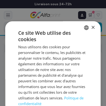
Livraison sous 24-72h
0
🛒
♡
♻ COMMANDE RÉCURRENTE
Prévoyez & économisez
×
Programmez votre prochain achat — notre équipe
Ce site Web utilise des
vous prépare un devis personnalisé
cookies
Toners
Kyocera
FRENCH
Kyocera 1T02R9CNL1/TK-5220C - Toner cyan, 1 200 pages
Nous utilisons des cookies pour
ENGLISH
RÉFÉRENCE DU PRODUIT
*
personnaliser le contenu, les publicités et
ORIGINAL
analyser notre trafic. Nous partageons
également des informations sur votre
FRÉQUENCE
*
utilisation de notre site avec nos
partenaires de publicité et d'analyse qui
peuvent les combiner avec d'autres
QUANTITÉ PAR LIVRAISON
*
informations que vous leur avez fournies
ou qu'ils ont collectées lors de votre
utilisation de leurs services.
Politique de
DATE DE PREMIÈRE LIVRAISON SOUHAITÉE
confidentialité