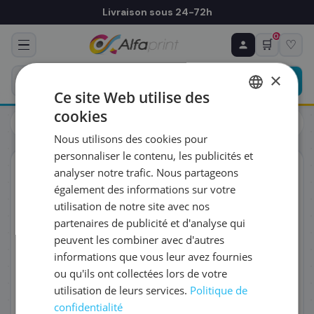
Livraison sous 24-72h
0
🛒
♡
♻ COMMANDE RÉCURRENTE
Prévoyez & économisez
×
Programmez votre prochain achat — notre équipe
Ce site Web utilise des
vous prépare un devis personnalisé
cookies
Toners
Kyocera
FRENCH
Kyocera 1T02R90NL0/TK-5230K - Toner noir, 2 600 pages
Nous utilisons des cookies pour
ENGLISH
RÉFÉRENCE DU PRODUIT
*
personnaliser le contenu, les publicités et
ORIGINAL
analyser notre trafic. Nous partageons
également des informations sur votre
FRÉQUENCE
*
utilisation de notre site avec nos
partenaires de publicité et d'analyse qui
peuvent les combiner avec d'autres
QUANTITÉ PAR LIVRAISON
*
informations que vous leur avez fournies
ou qu'ils ont collectées lors de votre
utilisation de leurs services.
Politique de
DATE DE PREMIÈRE LIVRAISON SOUHAITÉE
confidentialité