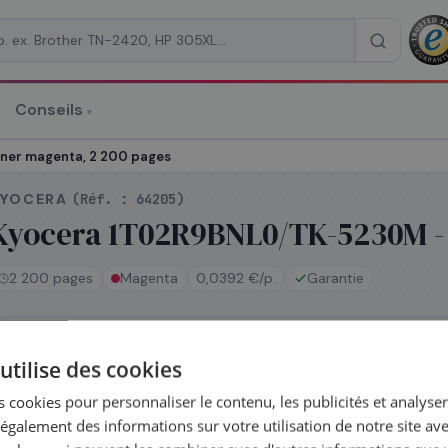
Conseils
▾
re un devis
ner magenta, 2 200 pages
KYOCERA
(Réf. :
64205
)
Kyocera 1T02R9BNL0/TK-5230M - 
2 200 pages
Magenta
0,0392 €/p.
Garantie
RAISON
*
En stock
utilise des cookies
Expédié le jour même — commandez avant 14h
Coût par impression :
0,0392
€
 cookies pour personnaliser le contenu, les publicités et analyser 
galement des informations sur votre utilisation de notre site av
Complétez la série
TK-5230