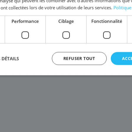
'analyse qui peuvent les combiner avec d'autres informations que 
 ont collectées lors de votre utilisation de leurs services.
Politique
Performance
Ciblage
Fonctionnalité
1T02R9ANL0/TK-5230Y
1T02R9CNL0/TK-5230C
1T02R90NL0
86
85
71
,28 €
,08 €
,8
 DÉTAILS
REFUSER TOUT
ACC
agement