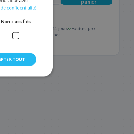
vous leur avez
panier
 de confidentialité
Non classifiés
Retour 14 jours
Facture pro
/TK-5230K
SAV France
8 €
EPTER TOUT