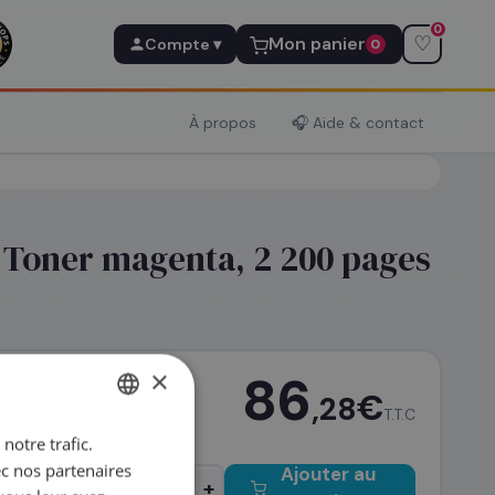
0
♡
Mon panier
Compte ▾
0
À propos
🎧 Aide & contact
Toner magenta, 2 200 pages
×
86
€
,28
T.T.C
notre trafic.
FRENCH
ec nos partenaires
Ajouter au
ENGLISH
−
+