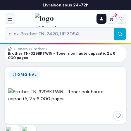
Livraison sous 24-72h
0
🛒
♡
♻ COMMANDE RÉCURRENTE
Prévoyez & économisez
Programmez votre prochain achat — notre équipe
vous prépare un devis personnalisé
Toners
Brother
Brother TN-329BKTWIN - Toner noir haute capacité, 2 x 6
000 pages
RÉFÉRENCE DU PRODUIT
*
ORIGINAL
FRÉQUENCE
*
QUANTITÉ PAR LIVRAISON
*
DATE DE PREMIÈRE LIVRAISON SOUHAITÉE