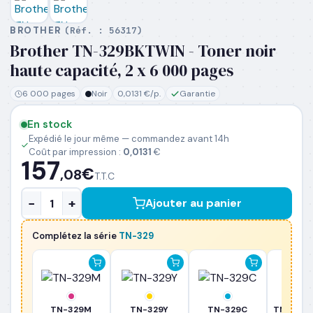
BROTHER
(Réf. :
56317
)
Brother TN-329BKTWIN - Toner noir
PRÉNOM
*
haute capacité, 2 x 6 000 pages
6 000 pages
Noir
0,0131 €/p.
Garantie
NOM
*
En stock
Expédié le jour même — commandez avant 14h
EMAIL PROFESSIONNEL
*
Coût par impression :
0,0131
€
157
€
,08
T.T.C
TÉLÉPHONE
*
−
+
Ajouter au panier
Complétez la série
TN-329
SOCIÉTÉ
PRÉCISEZ VOS BESOINS (OPTIONNEL)
TN-329M
TN-329Y
TN-329C
TN-329