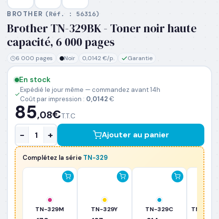
BROTHER
(Réf. :
56316
)
Brother TN-329BK - Toner noir haute
PRÉNOM
*
capacité, 6 000 pages
6 000 pages
Noir
0,0142 €/p.
Garantie
NOM
*
En stock
Expédié le jour même — commandez avant 14h
Coût par impression :
0,0142
€
EMAIL PROFESSIONNEL
*
85
€
,08
T.T.C
−
+
Ajouter au panier
TÉLÉPHONE
*
Complétez la série
TN-329
SOCIÉTÉ
PRÉCISEZ VOS BESOINS (OPTIONNEL)
TN-329M
TN-329Y
TN-329C
TN-329