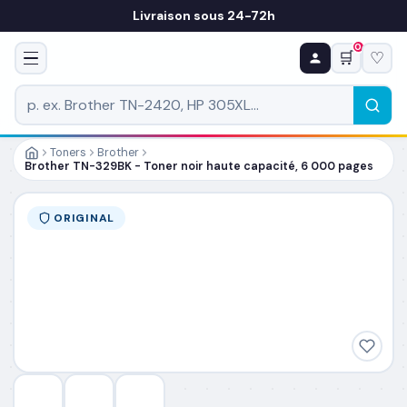
Livraison sous 24-72h
0
🛒
♡
♻ COMMANDE RÉCURRENTE
Prévoyez & économisez
Programmez votre prochain achat — notre équipe
vous prépare un devis personnalisé
Toners
Brother
Brother TN-329BK - Toner noir haute capacité, 6 000 pages
RÉFÉRENCE DU PRODUIT
*
ORIGINAL
FRÉQUENCE
*
QUANTITÉ PAR LIVRAISON
*
DATE DE PREMIÈRE LIVRAISON SOUHAITÉE