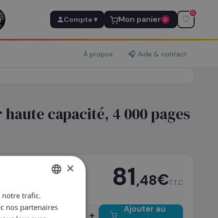
0
♡
Mon panier
Compte ▾
0
À propos
🎧 Aide & contact
 haute capacité, 4 000 pages
×
81
€
,48
T.T.C
notre trafic.
FRENCH
ec nos partenaires
Ajouter au
ENGLISH
−
+