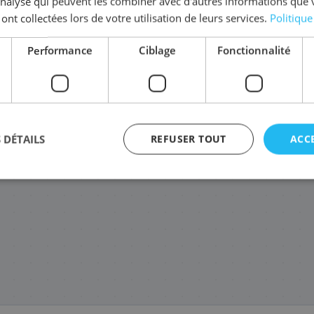
'analyse qui peuvent les combiner avec d'autres informations que 
 ont collectées lors de votre utilisation de leurs services.
Politique
Performance
Ciblage
Fonctionnalité
TN-326M
TN-326Y
TN-326C
TN-3
140
131
140
,28 €
,88 €
,28 €
 DÉTAILS
REFUSER TOUT
ACC
agement