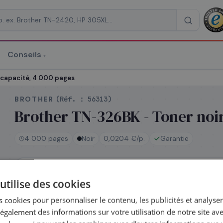
Conseils
▾
re un devis
 capacité, 4 000 pages
BROTHER
(Réf. :
56313
)
Brother TN-326BK - Toner noir
4 000 pages
Noir
0,0204 €/p.
Garantie
RAISON
*
En stock
utilise des cookies
Expédié le jour même — commandez avant 14h
Coût par impression :
0,0204
€
 cookies pour personnaliser le contenu, les publicités et analyser 
galement des informations sur votre utilisation de notre site av
Complétez la série
TN-326