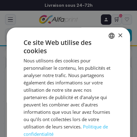
Livraison sous 24-72h
0
🛒
♡
♻ COMMANDE RÉCURRENTE
Prévoyez & économisez
×
Programmez votre prochain achat — notre équipe
Ce site Web utilise des
vous prépare un devis personnalisé
cookies
Toners
Brother
FRENCH
Brother TN-321M - Toner magenta, 1 500 pages
Nous utilisons des cookies pour
ENGLISH
RÉFÉRENCE DU PRODUIT
*
personnaliser le contenu, les publicités et
ORIGINAL
analyser notre trafic. Nous partageons
également des informations sur votre
FRÉQUENCE
*
utilisation de notre site avec nos
partenaires de publicité et d'analyse qui
peuvent les combiner avec d'autres
QUANTITÉ PAR LIVRAISON
*
informations que vous leur avez fournies
ou qu'ils ont collectées lors de votre
utilisation de leurs services.
Politique de
DATE DE PREMIÈRE LIVRAISON SOUHAITÉE
confidentialité