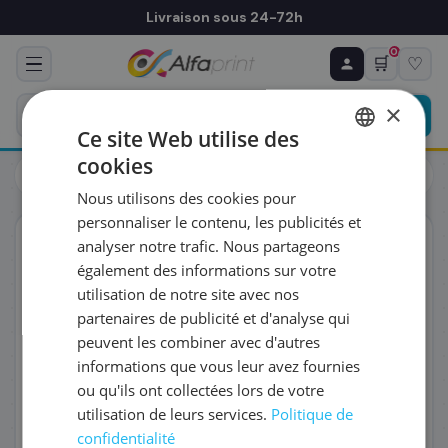
Livraison sous 24-72h
0
🛒
♡
♻ COMMANDE RÉCURRENTE
Prévoyez & économisez
×
Programmez votre prochain achat — notre équipe
Ce site Web utilise des
vous prépare un devis personnalisé
cookies
Toners
Brother
FRENCH
Brother TN-329Y - Toner jaune haute capacité, 6 000 pages
Nous utilisons des cookies pour
ENGLISH
RÉFÉRENCE DU PRODUIT
*
personnaliser le contenu, les publicités et
ORIGINAL
analyser notre trafic. Nous partageons
également des informations sur votre
FRÉQUENCE
*
utilisation de notre site avec nos
partenaires de publicité et d'analyse qui
peuvent les combiner avec d'autres
QUANTITÉ PAR LIVRAISON
*
informations que vous leur avez fournies
ou qu'ils ont collectées lors de votre
utilisation de leurs services.
Politique de
DATE DE PREMIÈRE LIVRAISON SOUHAITÉE
confidentialité