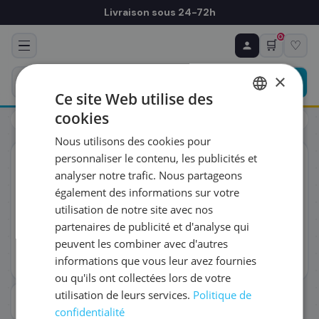
Livraison sous 24-72h
0
🛒
♡
♻ COMMANDE RÉCURRENTE
Prévoyez & économisez
×
Programmez votre prochain achat — notre équipe
Ce site Web utilise des
vous prépare un devis personnalisé
cookies
Toners
Brother
Brother DR-1150 - Tambour
FRENCH
Nous utilisons des cookies pour
ENGLISH
RÉFÉRENCE DU PRODUIT
*
personnaliser le contenu, les publicités et
ORIGINAL
analyser notre trafic. Nous partageons
également des informations sur votre
FRÉQUENCE
*
utilisation de notre site avec nos
partenaires de publicité et d'analyse qui
peuvent les combiner avec d'autres
QUANTITÉ PAR LIVRAISON
*
informations que vous leur avez fournies
ou qu'ils ont collectées lors de votre
utilisation de leurs services.
Politique de
DATE DE PREMIÈRE LIVRAISON SOUHAITÉE
confidentialité