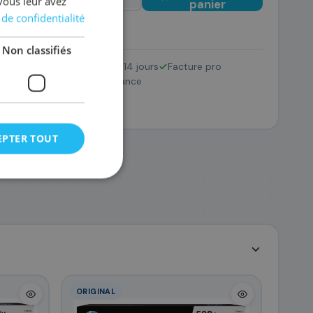
vous leur avez
panier
 de confidentialité
Non classifiés
Retour 14 jours
Facture pro
CF360X/508X
SAV France
183
,48 €
EPTER TOUT
ORIGINAL