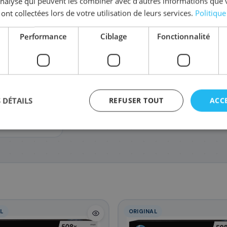
'analyse qui peuvent les combiner avec d'autres informations que 
 ont collectées lors de votre utilisation de leurs services.
Politique
Performance
Ciblage
Fonctionnalité
CF363X/508X
CF362X/508X
278
267
,28 €
,48 €
P M577c, HP
 DÉTAILS
REFUSER TOUT
ACC
Enterprise
autres)
agement
L
ORIGINAL