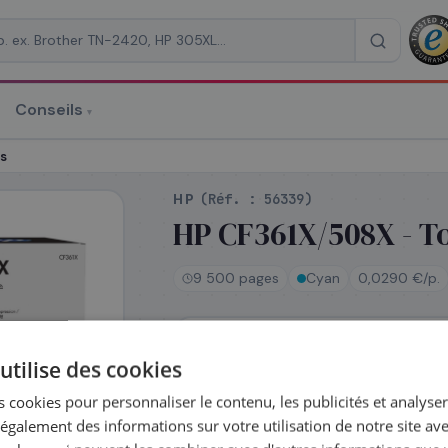
Conseils
▾
re un devis
s
HP
(Réf. :
56339
)
HP CF361X/508X - To
9 500 pages
Cyan
0,0290 €/p.
RAISON
*
En stock
utilise des cookies
Expédié le jour même — commandez
Coût par impression :
0,0290
€
 cookies pour personnaliser le contenu, les publicités et analyser 
galement des informations sur votre utilisation de notre site av
Complétez la série
508X