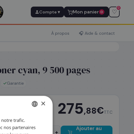
0
♡
Mon panier
Compte ▾
0
À propos
🎧 Aide & contact
ner cyan, 9 500 pages
Garantie
×
275
€
,88
 avant 14h
T.T.C
notre trafic.
FRENCH
ec nos partenaires
Ajouter au
ENGLISH
−
+