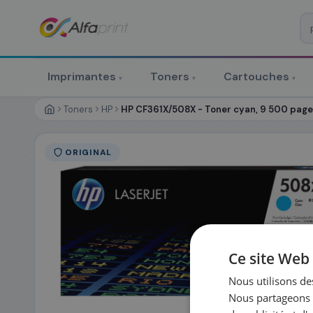
♻ COMMANDE RÉCURRENTE
Prévoyez & économisez
Imprimantes
Toners
Cartouches
▾
▾
▾
Programmez votre prochain achat — notre équipe vous prépa
personnalisé
Toners
HP
HP CF361X/508X - Toner cyan, 9 500 page
RÉFÉRENCE DU PRODUIT
*
ORIGINAL
FRÉQUENCE
*
QUANTITÉ PAR LIV
DATE DE PREMIÈRE LIVRAISON SOUHAITÉE
Ce site Web 
Nous utilisons des
Nous partageons é
PRÉNOM
*
NOM
*