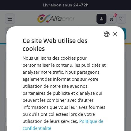
Livraison sous 24-72h
0
🛒
♡
♻ COMMANDE RÉCURRENTE
Prévoyez & économisez
×
Programmez votre prochain achat — notre équipe
Ce site Web utilise des
vous prépare un devis personnalisé
cookies
Toners
HP
HP CF361A/508A - Toner cyan, 5 000 pages
FRENCH
Nous utilisons des cookies pour
ENGLISH
RÉFÉRENCE DU PRODUIT
*
personnaliser le contenu, les publicités et
ORIGINAL
analyser notre trafic. Nous partageons
également des informations sur votre
FRÉQUENCE
*
utilisation de notre site avec nos
partenaires de publicité et d'analyse qui
peuvent les combiner avec d'autres
QUANTITÉ PAR LIVRAISON
*
informations que vous leur avez fournies
ou qu'ils ont collectées lors de votre
utilisation de leurs services.
Politique de
DATE DE PREMIÈRE LIVRAISON SOUHAITÉE
confidentialité