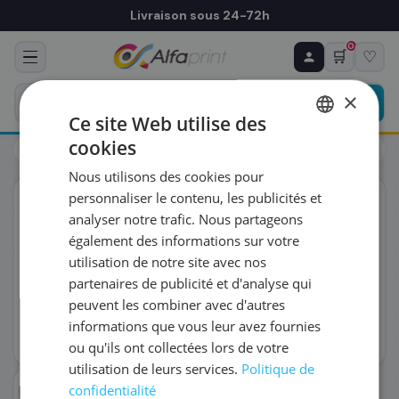
Livraison sous 24-72h
0
🛒
♡
♻ COMMANDE RÉCURRENTE
Prévoyez & économisez
×
Programmez votre prochain achat — notre équipe
Ce site Web utilise des
vous prépare un devis personnalisé
cookies
Toners
HP
HP CF360X/508X - Toner noir, 12 500 pages
FRENCH
Nous utilisons des cookies pour
ENGLISH
RÉFÉRENCE DU PRODUIT
*
personnaliser le contenu, les publicités et
ORIGINAL
analyser notre trafic. Nous partageons
également des informations sur votre
FRÉQUENCE
*
utilisation de notre site avec nos
partenaires de publicité et d'analyse qui
peuvent les combiner avec d'autres
QUANTITÉ PAR LIVRAISON
*
informations que vous leur avez fournies
ou qu'ils ont collectées lors de votre
utilisation de leurs services.
Politique de
DATE DE PREMIÈRE LIVRAISON SOUHAITÉE
confidentialité