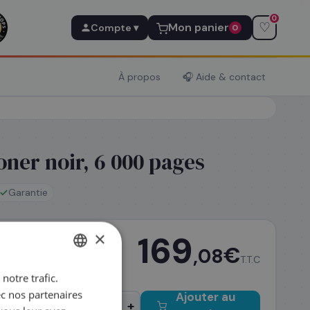
0
♡
Mon panier
Compte ▾
0
À propos
🎧 Aide & contact
ner noir, 6 000 pages
Garantie
×
169
€
,08
 avant 14h
T.T.C
notre trafic.
FRENCH
ec nos partenaires
Ajouter au
ENGLISH
−
+