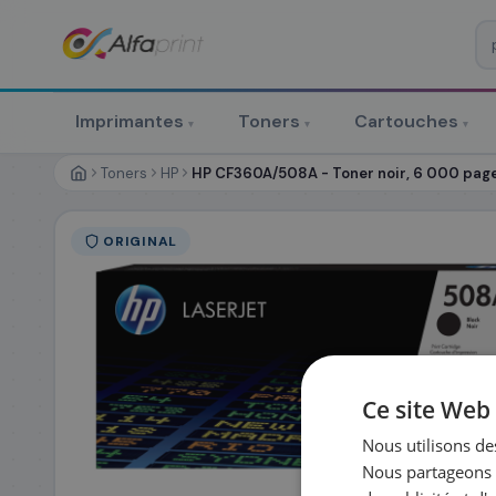
♻ COMMANDE RÉCURRENTE
Prévoyez & économisez
Imprimantes
Toners
Cartouches
▾
▾
▾
Programmez votre prochain achat — notre équipe vous prépa
personnalisé
Toners
HP
HP CF360A/508A - Toner noir, 6 000 pag
RÉFÉRENCE DU PRODUIT
*
ORIGINAL
FRÉQUENCE
*
QUANTITÉ PAR LIV
DATE DE PREMIÈRE LIVRAISON SOUHAITÉE
Ce site Web 
Nous utilisons des
Nous partageons é
PRÉNOM
*
NOM
*