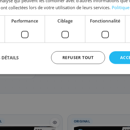
'analyse qui peuvent les combiner avec d'autres informations que 
 ont collectées lors de votre utilisation de leurs services.
Politique
Performance
Ciblage
Fonctionnalité
CF363A/508A
CF362A/508A
221
214
,88 €
,68 €
P M577c, HP
 DÉTAILS
REFUSER TOUT
ACC
Enterprise
utres)
agement
L
ORIGINAL