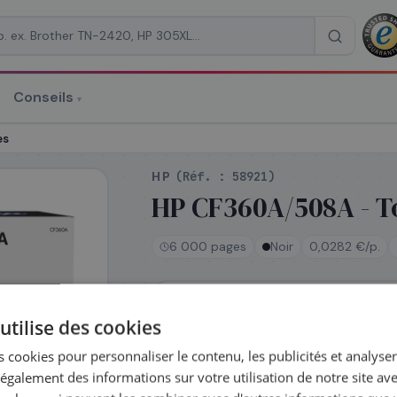
Conseils
▾
re un devis
es
HP
(Réf. :
58921
)
HP CF360A/508A - To
6 000 pages
Noir
0,0282 €/p.
RAISON
*
En stock
utilise des cookies
Expédié le jour même — commandez
Coût par impression :
0,0282
€
 cookies pour personnaliser le contenu, les publicités et analyser 
galement des informations sur votre utilisation de notre site av
Complétez la série
508A