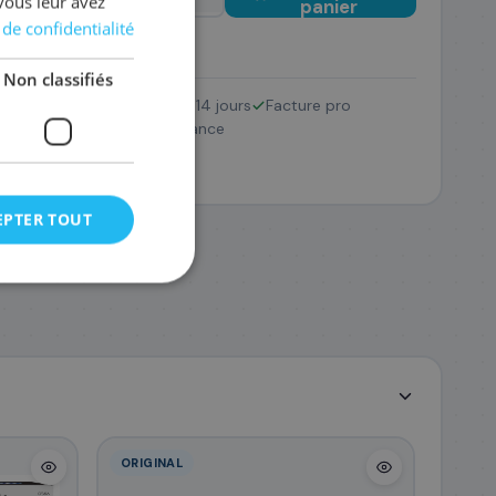
vous leur avez
panier
 de confidentialité
Non classifiés
Retour 14 jours
Facture pro
CF361A/508A
SAV France
217
,08 €
EPTER TOUT
ORIGINAL