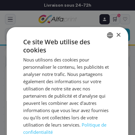
Livraison sous 24-72h
0
🛒
♡
♻ COMMANDE RÉCURRENTE
Prévoyez & économisez
×
Programmez votre prochain achat — notre équipe
Ce site Web utilise des
vous prépare un devis personnalisé
cookies
Cartouches
Brother
FRENCH
Brother LC-1240BK - Cartouche d'encre noire, 600 pages
Nous utilisons des cookies pour
ENGLISH
RÉFÉRENCE DU PRODUIT
*
personnaliser le contenu, les publicités et
ORIGINAL
analyser notre trafic. Nous partageons
également des informations sur votre
FRÉQUENCE
*
utilisation de notre site avec nos
partenaires de publicité et d'analyse qui
peuvent les combiner avec d'autres
QUANTITÉ PAR LIVRAISON
*
informations que vous leur avez fournies
ou qu'ils ont collectées lors de votre
utilisation de leurs services.
Politique de
DATE DE PREMIÈRE LIVRAISON SOUHAITÉE
confidentialité