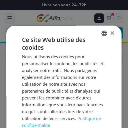
Livraison sous 24-72h
0
🛒
♡
♻ COMMANDE RÉCURRENTE
Prévoyez & économisez
×
Programmez votre prochain achat — notre équipe
Ce site Web utilise des
vous prépare un devis personnalisé
cookies
Cartouches
Brother
FRENCH
Brother LC-1240M - Cartouche d'encre magenta, 600 pages
Nous utilisons des cookies pour
ENGLISH
RÉFÉRENCE DU PRODUIT
*
personnaliser le contenu, les publicités et
ORIGINAL
analyser notre trafic. Nous partageons
également des informations sur votre
FRÉQUENCE
*
utilisation de notre site avec nos
partenaires de publicité et d'analyse qui
peuvent les combiner avec d'autres
QUANTITÉ PAR LIVRAISON
*
informations que vous leur avez fournies
ou qu'ils ont collectées lors de votre
utilisation de leurs services.
Politique de
DATE DE PREMIÈRE LIVRAISON SOUHAITÉE
confidentialité