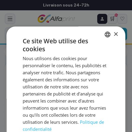
Livraison sous 24-72h
0
🛒
♡
♻ COMMANDE RÉCURRENTE
Prévoyez & économisez
×
Programmez votre prochain achat — notre équipe
Ce site Web utilise des
vous prépare un devis personnalisé
cookies
Cartouches
Brother
FRENCH
Brother LC-1220BK - Cartouche d'encre noire, 300 pages
Nous utilisons des cookies pour
ENGLISH
RÉFÉRENCE DU PRODUIT
*
personnaliser le contenu, les publicités et
ORIGINAL
analyser notre trafic. Nous partageons
également des informations sur votre
FRÉQUENCE
*
utilisation de notre site avec nos
partenaires de publicité et d'analyse qui
peuvent les combiner avec d'autres
QUANTITÉ PAR LIVRAISON
*
informations que vous leur avez fournies
ou qu'ils ont collectées lors de votre
utilisation de leurs services.
Politique de
DATE DE PREMIÈRE LIVRAISON SOUHAITÉE
confidentialité