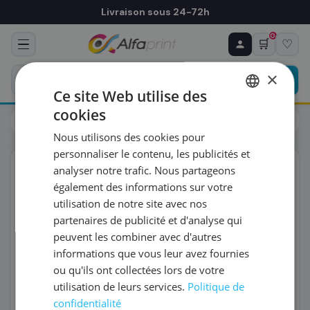
Livraison sous 24-72h
0
🛒
♡
♻ COMMANDE RÉCURRENTE
Prévoyez & économisez
×
Programmez votre prochain achat — notre équipe
Ce site Web utilise des
vous prépare un devis personnalisé
cookies
Cartouches
Brother
FRENCH
Brother LC-1220Y - Cartouche d'encre jaune, 300 pages
Nous utilisons des cookies pour
ENGLISH
RÉFÉRENCE DU PRODUIT
*
personnaliser le contenu, les publicités et
ORIGINAL
analyser notre trafic. Nous partageons
également des informations sur votre
FRÉQUENCE
*
utilisation de notre site avec nos
partenaires de publicité et d'analyse qui
peuvent les combiner avec d'autres
QUANTITÉ PAR LIVRAISON
*
informations que vous leur avez fournies
ou qu'ils ont collectées lors de votre
utilisation de leurs services.
Politique de
DATE DE PREMIÈRE LIVRAISON SOUHAITÉE
confidentialité