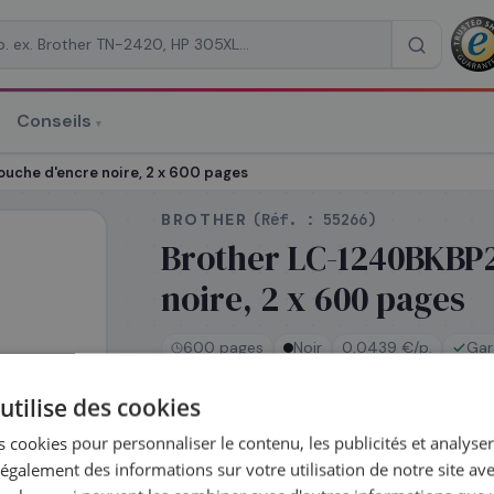
Conseils
▾
re un devis
uche d'encre noire, 2 x 600 pages
BROTHER
(Réf. :
55266
)
Brother LC-1240BKBP2
noire, 2 x 600 pages
RAISON
*
600 pages
Noir
0,0439 €/p.
Gar
utilise des cookies
En stock
 cookies pour personnaliser le contenu, les publicités et analyser 
Expédié le jour même — commandez ava
galement des informations sur votre utilisation de notre site av
Coût par impression :
0,0439
€