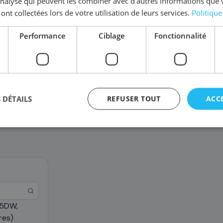
'analyse qui peuvent les combiner avec d'autres informations que 
 ont collectées lors de votre utilisation de leurs services.
Politique
Complétez la série
LC-1240
Performance
Ciblage
Fonctionnalité
LC-1240M
LC-1240YBPDR
LC-
17
17
,88 €
,88 €
 DÉTAILS
REFUSER TOUT
ACC
agement
25DW,
res)