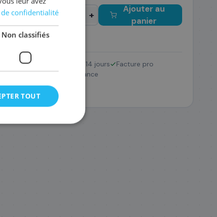
vous leur avez
Ajouter au
 de confidentialité
−
+
panier
Non classifiés
Retour 14 jours
Facture pro
1240VALBP
Pack
SAV France
64
,68 €
EPTER TOUT